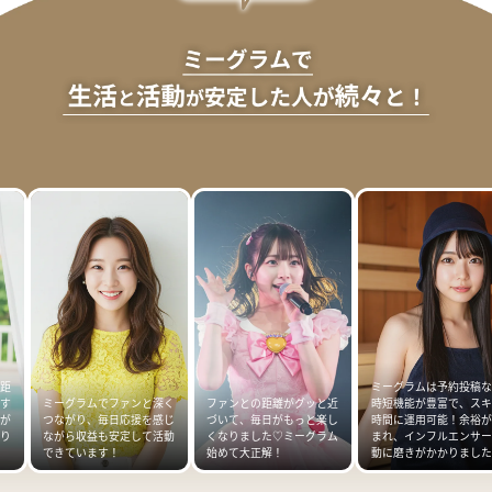
距
ミーグラムは予約投稿な
す
ミーグラムでファンと深く
ファンとの距離がグッと近
時短機能が豊富で、スキ
が
つながり、毎日応援を感じ
づいて、毎日がもっと楽し
時間に運用可能！余裕が
あり
ながら収益も安定して活動
くなりました♡ミーグラム
まれ、インフルエンサー
できています！
始めて大正解！
動に磨きがかかりました